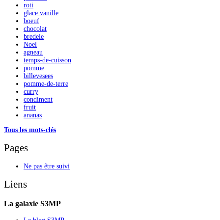
roti
glace vanille
boeuf
chocolat
bredele
Noel
agneau
temps-de-cuisson
pomme
billevesees
pomme-de-terre
curry
condiment
fruit
ananas
Tous les mots-clés
Pages
Ne pas être suivi
Liens
La galaxie S3MP