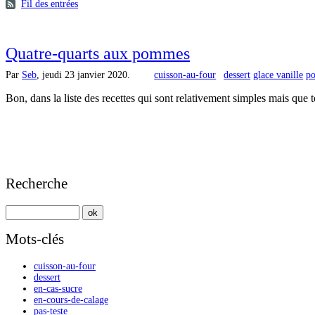
Fil des entrées
Quatre-quarts aux pommes
Par
Seb
,
jeudi 23 janvier 2020.
cuisson-au-four
dessert
glace vanille
p
Bon, dans la liste des recettes qui sont relativement simples mais que t
Recherche
Mots-clés
cuisson-au-four
dessert
en-cas-sucre
en-cours-de-calage
pas-teste