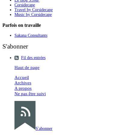
Le blog S3MP
Corsidecape
Travel by Corsidecape
Music by Corsidecape
Parfois on travaille
Sakana Consultants
S'abonner
Fil des entrées
Haut de page
Accueil
Archives
A propos
Ne pas être suivi
S'abonner